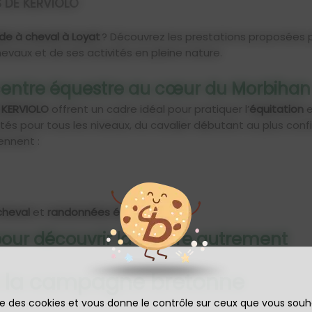
S DE KERVIOLO
de à cheval à Loyat
? Découvrez les prestations proposées 
hevaux et de ses activités en pleine nature.
centre équestre au cœur du Morbihan
E KERVIOLO
offrent un cadre idéal pour pratiquer l’
équitation
e
tés pour tous les niveaux, du cavalier débutant au plus conf
nnent :
cheval
et
randonnées équestres
our découvrir la nature autrement
de la campagne bretonne
ise des cookies et vous donne le contrôle sur ceux que vous souh