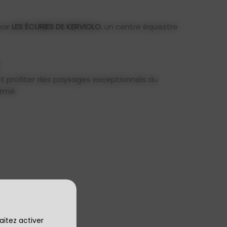
par
LES ÉCURIES DE KERVIOLO
, un centre équestre
t profiter des paysages exceptionnels du
irmé.
aitez activer