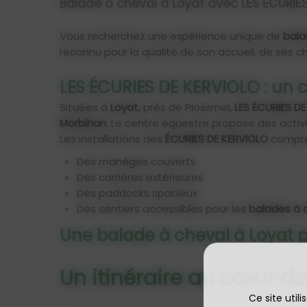
Balade à cheval à Loyat avec
LES ÉCURIE
Vous recherchez une expérience unique de
bala
reconnu pour la qualité de son accueil, de ses c
LES ÉCURIES DE KERVIOLO
: un 
Situées à
Loyat
, près de Ploërmel,
LES ÉCURIES D
Morbihan
. Le centre équestre propose des activi
Les installations des
ÉCURIES DE KERVIOLO
compre
Des manèges couverts
Des carrières extérieures
Des paddocks spacieux
Des sentiers accessibles pour les
balades à 
Une
balade à cheval à Loyat
p
Un itinéraire au cœur 
Ce site util