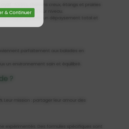
Loyat
: forêts, chemins creux, étangs et prairies
inéraire adapté à leur niveau.
r & Continuer
val à Loyat
garantit un dépaysement total et
 conviennent parfaitement aux balades en
evaux un environnement sain et équilibré.
de ?
n
. Leur mission : partager leur amour des
e expérimentés. Des formules spécifiques sont