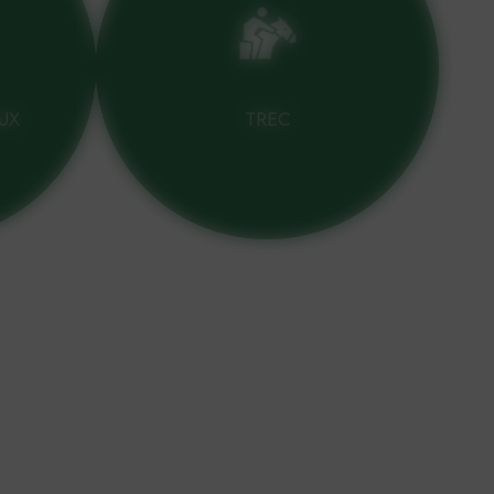
UX
TREC