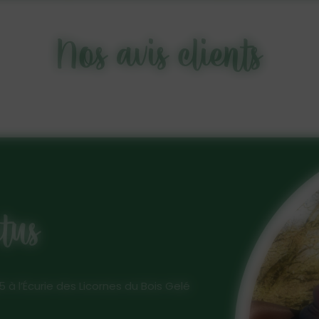
Nos avis clients
us
’Écurie des Licornes du Bois Gelé