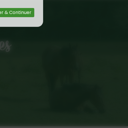
r & Continuer
es