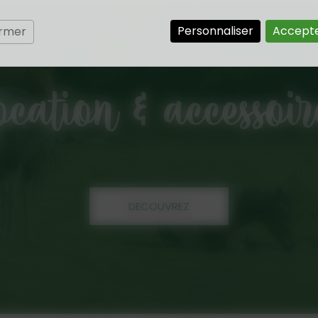
Personnaliser
Accepte
ermer
ocation & accessoir
DECOUVREZ