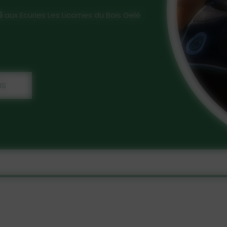
ux Ecuries Les Licornes du Bois Gelé