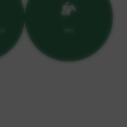
UX
TREC