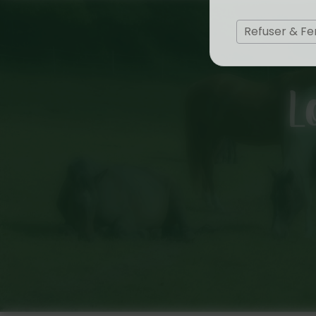
Refuser & F
L